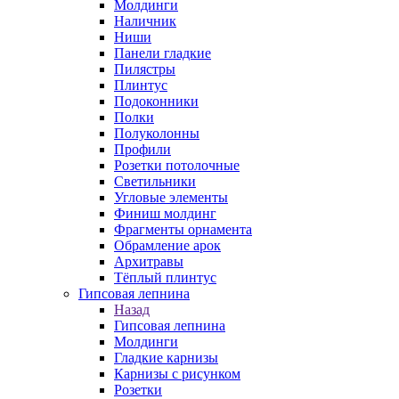
Молдинги
Наличник
Ниши
Панели гладкие
Пилястры
Плинтус
Подоконники
Полки
Полуколонны
Профили
Розетки потолочные
Светильники
Угловые элементы
Финиш молдинг
Фрагменты орнамента
Обрамление арок
Архитравы
Тёплый плинтус
Гипсовая лепнина
Назад
Гипсовая лепнина
Молдинги
Гладкие карнизы
Карнизы с рисунком
Розетки