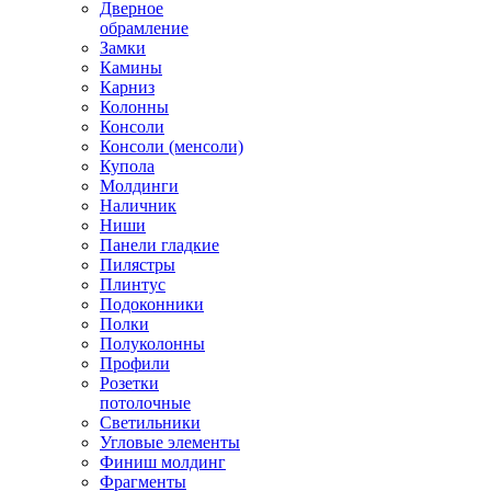
Дверное
обрамление
Замки
Камины
Карниз
Колонны
Консоли
Консоли (менсоли)
Купола
Молдинги
Наличник
Ниши
Панели гладкие
Пилястры
Плинтус
Подоконники
Полки
Полуколонны
Профили
Розетки
потолочные
Светильники
Угловые элементы
Финиш молдинг
Фрагменты