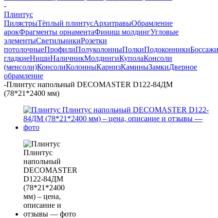
-
Плинтус
Пилястры
Тёплый плинтус
Архитравы
Обрамление
арок
Фрагменты орнамента
Финиш молдинг
Угловые
элементы
Светильники
Розетки
потолочные
Профили
Полуколонны
Полки
Подоконники
Боссаж
гладкие
Ниши
Наличник
Молдинги
Купола
Консоли
(менсоли)
Консоли
Колонны
Карниз
Камины
Замки
Дверное
обрамление
-
Плинтус напольный DECOMASTER D122-84ДМ
(78*21*2400 мм)