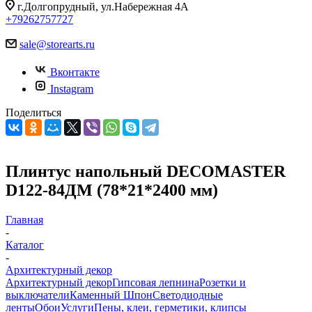
г.Долгопрудный, ул.Набережная 4А
+79262757727
sale@storearts.ru
Вконтакте
Instagram
Поделиться
Плинтус напольный DECOMASTER
D122-84ДМ (78*21*2400 мм)
Главная
-
Каталог
-
Архитектурный декор
Архитектурный декор
Гипсовая лепнина
Розетки и
выключатели
Каменный Шпон
Светодиодные
ленты
Обои
Услуги
Пены, клеи, герметики, клипсы