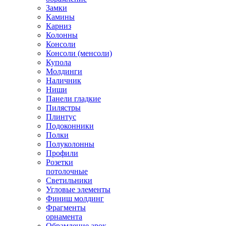
Замки
Камины
Карниз
Колонны
Консоли
Консоли (менсоли)
Купола
Молдинги
Наличник
Ниши
Панели гладкие
Пилястры
Плинтус
Подоконники
Полки
Полуколонны
Профили
Розетки
потолочные
Светильники
Угловые элементы
Финиш молдинг
Фрагменты
орнамента
Обрамление арок