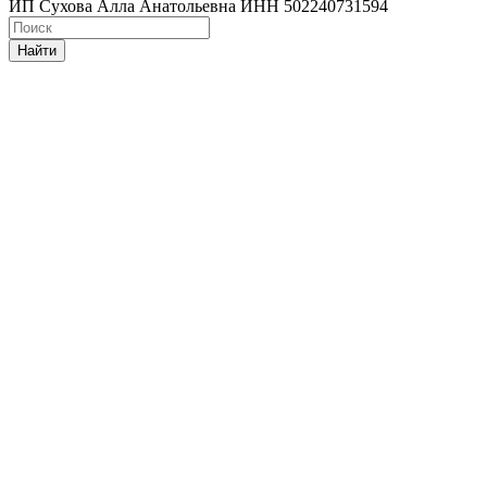
ИП Сухова Алла Анатольевна ИНН 502240731594
Найти