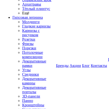
Архитравы
Тёплый плинтус
Ещё
Гипсовая лепнина
Молдинги
Гладкие карнизы
Карнизы с
рисунком
Розетки
Фризы
Порезки
Потолочные
композиции
Декоративные
рамки
Бренды
Акции
Блог
Контакты
Углы
Средники
Декоративные
камины
Декоративные
порталы
3D-панели
Панно
Кронштейны