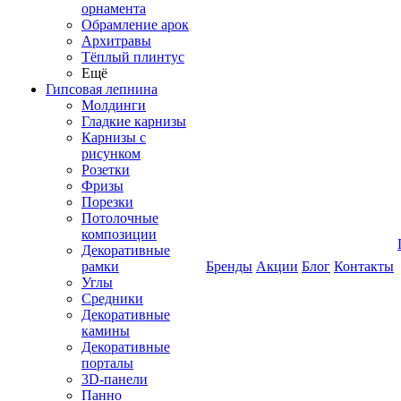
орнамента
Обрамление арок
Архитравы
Тёплый плинтус
Ещё
Гипсовая лепнина
Молдинги
Гладкие карнизы
Карнизы с
рисунком
Розетки
Фризы
Порезки
Потолочные
композиции
Декоративные
рамки
Бренды
Акции
Блог
Контакты
Углы
Средники
Декоративные
камины
Декоративные
порталы
3D-панели
Панно